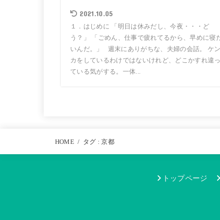
2021.10.05
１．はじめに 「明日は休みだし、今夜・・・ど
う？」 「ごめん、仕事で疲れてるから、早めに寝
いんだ。」 週末にありがちな、夫婦の会話。 ケ
カをしているわけではないけれど、どこかすれ違
ている気がする。一体...
HOME
タグ : 京都
トップページ