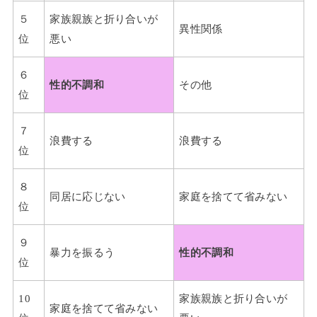
５
家族親族と折り合いが
異性関係
位
悪い
６
性的不調和
その他
位
７
浪費する
浪費する
位
８
同居に応じない
家庭を捨てて省みない
位
９
暴力を振るう
性的不調和
位
10
家族親族と折り合いが
家庭を捨てて省みない